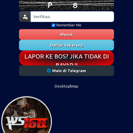
Remember Me
Masuk
Daftar Sekarang
LAPOR KE BOS? JIKA TIDAK DI
BAYAR !!
Main di Telegram
Desktop
Wap