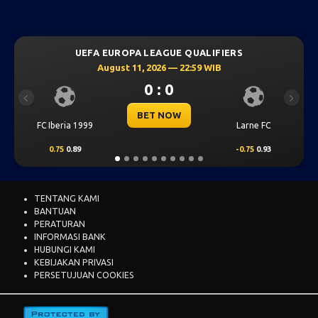
UEFA EUROPA LEAGUE QUALIFIERS
August 11, 2026 — 22:59 WIB
0 : 0
Previous
Next
BET NOW
FC Iberia 1999
Larne FC
0.75
0.89
-0.75
0.93
TENTANG KAMI
BANTUAN
PERATURAN
INFORMASI BANK
HUBUNGI KAMI
KEBIJAKAN PRIVASI
PERSETUJUAN COOKIES